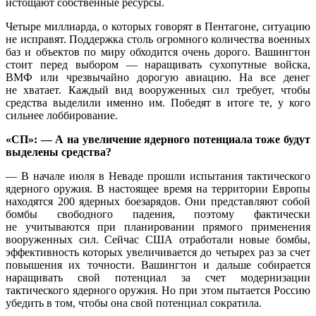
истощают собственные ресурсы.
Четыре миллиарда, о которых говорят в Пентагоне, ситуацию
не исправят. Поддержка столь огромного количества военных
баз и объектов по миру обходится очень дорого. Вашингтон
стоит перед выбором — наращивать сухопутные войска,
ВМФ или чрезвычайно дорогую авиацию. На все денег
не хватает. Каждый вид вооруженных сил требует, чтобы
средства выделили именно им. Победят в итоге те, у кого
сильнее лоббирование.
«СП»: — А на увеличение ядерного потенциала тоже будут
выделены средства?
— В начале июля в Неваде прошли испытания тактического
ядерного оружия. В настоящее время на территории Европы
находятся 200 ядерных боезарядов. Они представляют собой
бомбы свободного падения, поэтому фактически
не учитываются при планировании прямого применения
вооруженных сил. Сейчас США отработали новые бомбы,
эффективность которых увеличивается до четырех раз за счет
повышения их точности. Вашингтон и дальше собирается
наращивать свой потенциал за счет модернизации
тактического ядерного оружия. Но при этом пытается Россию
убедить в том, чтобы она свой потенциал сократила.