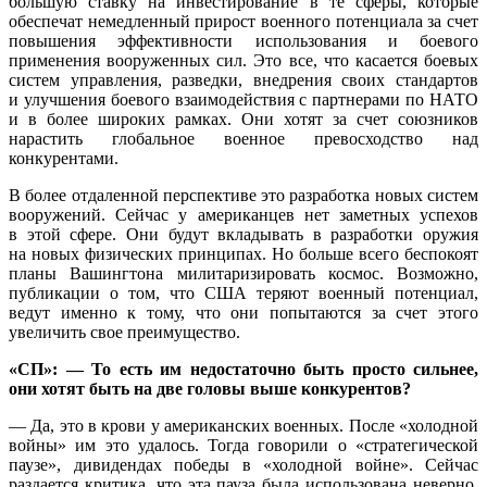
большую ставку на инвестирование в те сферы, которые
обеспечат немедленный прирост военного потенциала за счет
повышения эффективности использования и боевого
применения вооруженных сил. Это все, что касается боевых
систем управления, разведки, внедрения своих стандартов
и улучшения боевого взаимодействия с партнерами по НАТО
и в более широких рамках. Они хотят за счет союзников
нарастить глобальное военное превосходство над
конкурентами.
В более отдаленной перспективе это разработка новых систем
вооружений. Сейчас у американцев нет заметных успехов
в этой сфере. Они будут вкладывать в разработки оружия
на новых физических принципах. Но больше всего беспокоят
планы Вашингтона милитаризировать космос. Возможно,
публикации о том, что США теряют военный потенциал,
ведут именно к тому, что они попытаются за счет этого
увеличить свое преимущество.
«СП»: — То есть им недостаточно быть просто сильнее,
они хотят быть на две головы выше конкурентов?
— Да, это в крови у американских военных. После «холодной
войны» им это удалось. Тогда говорили о «стратегической
паузе», дивидендах победы в «холодной войне». Сейчас
раздается критика, что эта пауза была использована неверно.