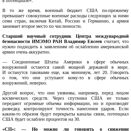
в потенциале».
В то же время, военный бюджет США по-прежнему
превышает совокупные военные расходы следующих за ними
семи стран, включая Китай, Россию и Германию, а армия
занимает второе место по численности.
Старший научный сотрудник Центра международной
безопасности ИМЭМО РАН Владимир Евсеев
считает, что
нужно подходить к заявлениям об ослаблении американской
армии очень аккуратно.
— Соединенные Штаты Америки в сфере обычных
вооружений остаются самой мощной державой в мире.
И останутся таковыми еще, как минимум, лет 20. Говорить
о том, что они уступают кому-то в сфере обычных
вооружений, неверно.
Другой вопрос, что они уязвимы, например, перед лицом
космических средств. Через спутники США не только
передают огромные объемы информации, но и производят
разведку, контролируют точность нанесения ударов. Если
каким-то образом будут перекрыты каналы связи, потенциал
США будет ослаблен процентов на 30.
«СП»: — Но можно ли говорить о снижении