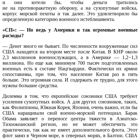
и они хотели бы, чтобы деньги тратились
не на противоракетную оборону, а на сухопутные войска,
корпус морской пехоты и так далее. Это удовлетворило бы
определенную категорию военного истеблишмента.
«СП»: — Но ведь у Америки и так огромные военные
расходы?
— Денег много не бывает. По численности вооруженные сил
США находятся на втором месте после Китая. В КНР около
2,3 миллионов военнослужащих, а в Америке — 1,2−1,3
миллиона. Но еще как минимум 700 тысяч подготовленных
военных есть в составе Нацгвардии. Фактически их армии
сопоставимы, при том, что население Китая раз в пять
больше. Это огромная сила. И содержать ее трудно, для этого
нужны большие средства.
Дилемма в том, что европейские союзники США требуют
усиления сухопутных войск. А для других союзников, таких,
как Филиппины, Южная Корея, Япония, очень важно, если бы
США наращивали свой военно-морской потенциал. Барак
Обама заявляет о переносе центра тяжести в Азиатско-
Тихоокеанский регион, но не может обеспечить это
практически, так как не имеет дополнительного флота. Этот
флот завяз в Черном море, в северных морях, в Балтии. США