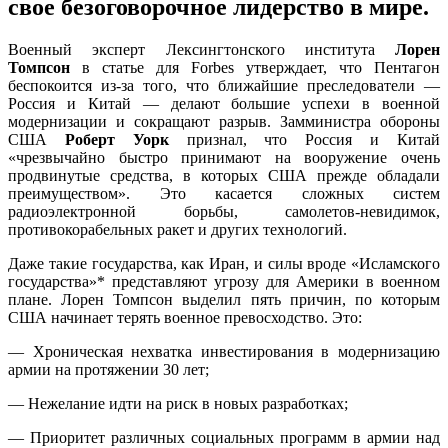
свое безоговорочное лидерство в мире.
Военный эксперт Лексингтонского института
Лорен
Томпсон
в статье для Forbes утверждает, что Пентагон
беспокоится из-за того, что ближайшие преследователи —
Россия и Китай — делают большие успехи в военной
модернизации и сокращают разрыв. Замминистра обороны
США
Роберт Уорк
признал, что Россия и Китай
«чрезвычайно быстро принимают на вооружение очень
продвинутые средства, в которых США прежде обладали
преимуществом». Это касается сложных систем
радиоэлектронной борьбы, самолетов-невидимок,
противокорабельных ракет и других технологий.
Даже такие государства, как Иран, и силы вроде «Исламского
государства»* представляют угрозу для Америки в военном
плане. Лорен Томпсон выделил пять причин, по которым
США начинает терять военное превосходство. Это:
— Хроническая нехватка инвестирования в модернизацию
армии на протяжении 30 лет;
— Нежелание идти на риск в новых разработках;
— Приоритет различных социальных программ в армии над