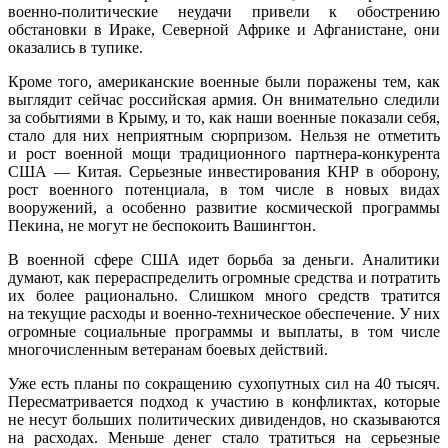
военно-политические неудачи привели к обострению
обстановки в Ираке, Северной Африке и Афганистане, они
оказались в тупике.
Кроме того, американские военные были поражены тем, как
выглядит сейчас российская армия. Он внимательно следили
за событиями в Крыму, и то, как наши военные показали себя,
стало для них неприятным сюрпризом. Нельзя не отметить
и рост военной мощи традиционного партнера-конкурента
США — Китая. Серьезные инвестирования КНР в оборону,
рост военного потенциала, в том числе в новых видах
вооружений, а особенно развитие космической программы
Пекина, не могут не беспокоить Вашингтон.
В военной сфере США идет борьба за деньги. Аналитики
думают, как перераспределить огромные средства и потратить
их более рационально. Слишком много средств тратится
на текущие расходы и военно-техническое обеспечение. У них
огромные социальные программы и выплаты, в том числе
многочисленным ветеранам боевых действий.
Уже есть планы по сокращению сухопутных сил на 40 тысяч.
Пересматривается подход к участию в конфликтах, которые
не несут больших политических дивидендов, но сказываются
на расходах. Меньше денег стало тратиться на серьезные