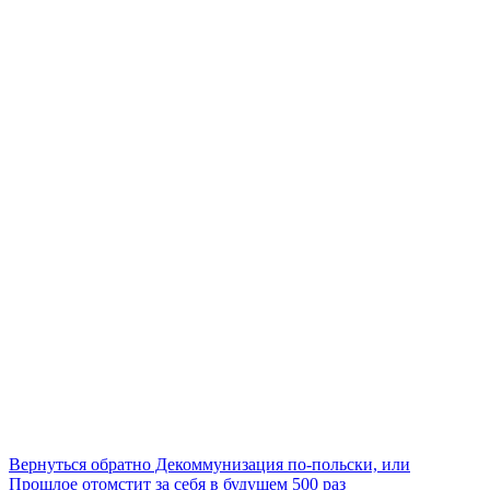
Вернуться обратно Декоммунизация по-польски, или
Прошлое отомстит за себя в будущем 500 раз