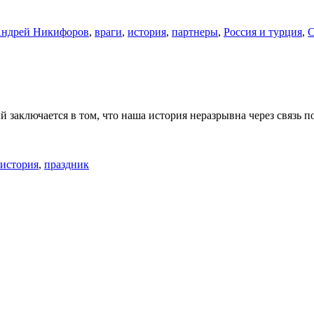
ндрей Никифоров
,
враги
,
история
,
партнеры
,
Россия и турция
,
С
й заключается в том, что наша история неразрывна через связь 
история
,
праздник