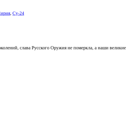
ирия
,
Су-24
поколений, слава Русского Оружия не померкла, а наши великие