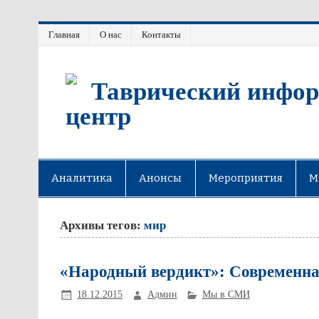
Главная
О нас
Контакты
Таврический инфор
центр
Аналитика
Анонсы
Мероприятия
М
Архивы тегов:
мир
«Народный вердикт»: Современна
18.12.2015
Админ
Мы в СМИ