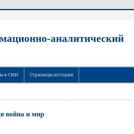
мационно-аналитический
ы в СМИ
Страницы истории
я война и мир