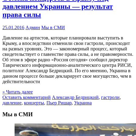
давлением Украины — результат
права силы
25.01.2016
Админ
Мы в СМИ
Давление на артистов, которые планировали выступить в
Крыму, а впоследствии отменили свои гастроли, происходит
на разных уровнях. Это — закономерный процесс, который
свидетельствует о главенстве права силы, а не правомерности.
Об этом в эфире радио «Россия сегодня» сообщил директор
Таврического информационно-аналитического центра РИСИ,
политолог Александр Бедрицкий. По его мнению, Украина в
данном процессе больше декларирует свое могущество, чем в
действительности
» Читать далее
Оставить комментарий
Александр Бедрицкий
,
гастроли
,
давление
,
концерты
,
Пьер Ришар
,
Украина
Мы в СМИ