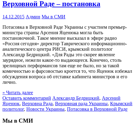
Верховной Раде – постановка
14.12.2015
Админ
Мы в СМИ
Потасовка в Верховной Раде Украины с участием премьер-
министра страны Арсения Яценюка могла быть
постановочной. Такое мнение высказал в эфире радио
«Россия сегодня» директор Таврического информационно-
аналитического центра РИСИ, крымский политолог
Александр Бедрицкий. «Для Рады это скорее явление
заурядное, нежели какое-то выдающееся. Конечно, столь
зрелищных перформансов там еще не было, но за такой
комичностью и фарсовостью кроется то, что Яценюк избежал
обсуждения вопроса об отставке кабинета министров и его
лично.
» Читать далее
Оставить комментарий
Александр Бедрицкий
,
Арсений
Яценюк
,
Верховна Рада
,
Верховная рада Украины
,
Крымский
политолог
,
Новости Украины
,
Потасовка в Верховной Раде
Мы в СМИ