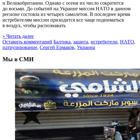
и Великобритании. Однако с осени их число сократится
до восьми. До событий на Украине миссия НАТО в данном
регионе состояла из четырех самолетов. В последнее время
истребителям миссии приходится все чаще подниматься
в воздух, чтобы распознавать
» Читать далее
Оставить комментарий
Балтика
,
защита
,
истребители
,
НАТО
,
патрулирование
,
Сергей Ермаков
,
Украина
Мы в СМИ