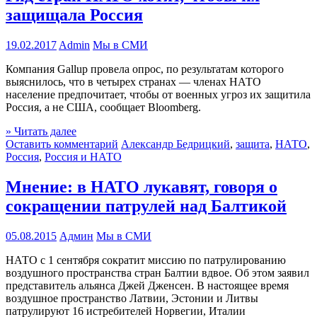
защищала Россия
19.02.2017
Admin
Мы в СМИ
Компания Gallup провела опрос, по результатам которого
выяснилось, что в четырех странах — членах НАТО
население предпочитает, чтобы от военных угроз их защитила
Россия, а не США, сообщает Bloomberg.
» Читать далее
Оставить комментарий
Александр Бедрицкий
,
защита
,
НАТО
,
Россия
,
Россия и НАТО
Мнение: в НАТО лукавят, говоря о
сокращении патрулей над Балтикой
05.08.2015
Админ
Мы в СМИ
НАТО с 1 сентября сократит миссию по патрулированию
воздушного пространства стран Балтии вдвое. Об этом заявил
представитель альянса Джей Дженсен. В настоящее время
воздушное пространство Латвии, Эстонии и Литвы
патрулируют 16 истребителей Норвегии, Италии