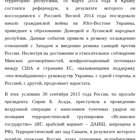
территорию республики, 16 марта 2014 года в Крыму
состоялся референдум, в результате которого он
воссоединился с Россией. Весной 2014 года последовало
начало гражданской войны на Юго-Востоке Украины,
приведшее к образованию Донецкой и Луганской народных
республик. Данные события привели к резкому охлаждению
отношений с Западом и введению режима санкций против
России. Несмотря на достижение и относительное соблюдение
Минских договорённостей, конфронтационный потенциал
между США и странами ЕС, оказывающими поддержку
«послемайданному» руководству Украины, с одной стороны, и
Россией, с другой, продолжает нарастать.
В этих условиях 30 сентября 2015 года Россия, по просьбе
президента Сирии Б. Асада, приступила к проведению
воздушной операции с нанесением точечных ударов по
позициям террористической группировки «Исламское
государство» (ИГ, арабский вариант – ДАИШ, запрещена в
РФ). Террористический акт над Синаем, в результате которого
погибли граждане России, атака турецкими истребителями