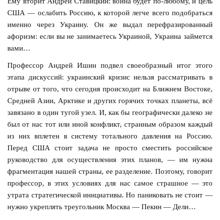
Ему вторит Андрей Ставицкий: война будет по-любому, и цель
США — ослабить Россию, к которой легче всего подобраться
именно через Украину. Он же выдал перефразированный
афоризм: если вы не занимаетесь Украиной, Украина займется
вами…
Профессор Андрей Ишин подвел своеобразный итог этого
этапа дискуссий: украинский кризис нельзя рассматривать в
отрыве от того, что сегодня происходит на Ближнем Востоке,
Средней Азии, Арктике и других горячих точках планеты, всё
завязано в один тугой узел. И, как бы географически далеко не
был от нас тот или иной конфликт, странным образом каждый
из них вплетен в систему тотального давления на Россию.
Перед США стоит задача не просто сместить российское
руководство для осуществления этих планов, — им нужна
фрагментация нашей страны, ее разделение. Поэтому, говорит
профессор, в этих условиях для нас самое страшное — это
утрата стратегической инициативы. Но паниковать не стоит —
нужно укреплять треугольник Москва — Пекин — Дели…