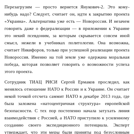
Перезагрузим — просто вернется Янукович-2. Это кому-
нибудь надо? Следует, считает он, идти к закрытию проекта
«Украина». Альтернатива уже есть — Новороссия. И незачем
говорить даже о федерализации — в приложении к Украине
это некий псевдоним, за которым скрывается совсем иной
смысл, нежели в учебниках политологии. Она возможна,
считает Никифоров, только при успешной реализации проекта
Новороссия. Именно на той земле уже одержана моральная
победа, которая позволяет говорить о возможности успеха
этого проекта.
Сотрудник ТИАЦ РИСИ Сергей Ермаков проследил, как
менялось отношение НАТО к России и к Украине. Он считает
некой точкой отсчета саммит НАТО в декабре 2013 года, где
была заложена «натоцентричная структура» европейской
безопасности. С тех пор постепенно начала затухать линия
взаимодействия с Россией, а НАТО приступило к усиленному
созданию своего экспедиционного потенциала. Эксперт
утверждает, что эти меры были приняты под безусловным