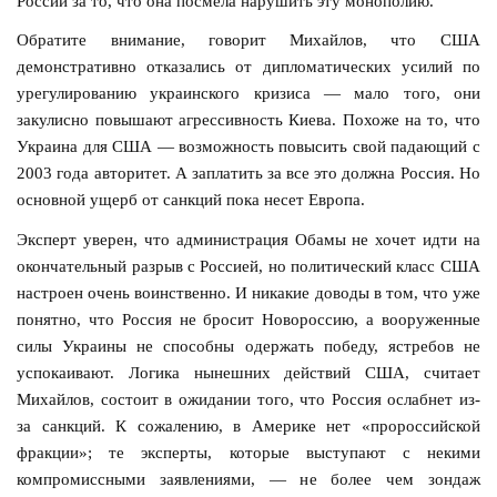
России за то, что она посмела нарушить эту монополию.
Обратите внимание, говорит Михайлов, что США
демонстративно отказались от дипломатических усилий по
урегулированию украинского кризиса — мало того, они
закулисно повышают агрессивность Киева. Похоже на то, что
Украина для США — возможность повысить свой падающий с
2003 года авторитет. А заплатить за все это должна Россия. Но
основной ущерб от санкций пока несет Европа.
Эксперт уверен, что администрация Обамы не хочет идти на
окончательный разрыв с Россией, но политический класс США
настроен очень воинственно. И никакие доводы в том, что уже
понятно, что Россия не бросит Новороссию, а вооруженные
силы Украины не способны одержать победу, ястребов не
успокаивают. Логика нынешних действий США, считает
Михайлов, состоит в ожидании того, что Россия ослабнет из-
за санкций. К сожалению, в Америке нет «пророссийской
фракции»; те эксперты, которые выступают с некими
компромиссными заявлениями, — не более чем зондаж