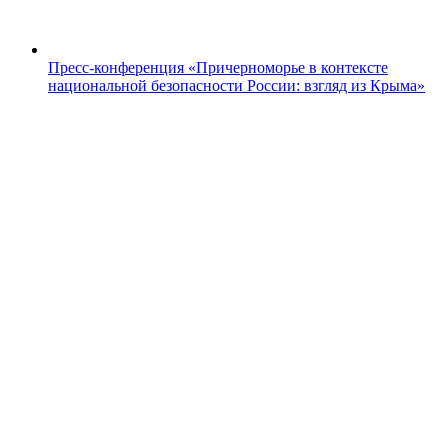
Пресс-конференция «Причерноморье в контексте
национальной безопасности России: взгляд из Крыма»