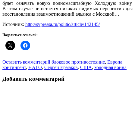
будет означать новую полномасштабную Холодную войну.
В этом случае не остается никаких видимых перспектив для
восстановления взаимоотношений альянса с Москвой…
Источник:
http://svpressa.ru/politic/article/142145/
Поделиться ссылкой:
Оставить комментарий
блоковое противостояние
,
Европа
,
контингент
,
НАТО
,
Сергей Ермаков
,
США
,
холодная война
Добавить комментарий