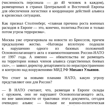
(численность персонала — до 40 человек в каждом),
размещенных в странах Центральной и Восточной Европы
для обеспечения логистики и координации действий альянса
в кризисных ситуациях.
Как признал Столтенберг, «главная причина роста военных
расходов в Европе — это, конечно, политика России и только
потом угроза терроризма».
Москва уже отреагировала на новости из Брюсселя, причем
предсказуемо жестко. «Натовцы вплотную подошли
к нарушению одного из базовых положений
Основополагающего акта о взаимоотношениях России-НАТО
от 1997 года. А именно — обязательства не размещать
на территории новых членов альянса существенных боевых
сил», — заявил директор департамента по нераспространению
и контролю над вооружениями МИД РФ
Михаил Ульянов
.
Что стоит за новыми планами НАТО, какую угрозу
представляют они для России?
— В НАТО считают, что, размещая в Европе склады
с оружием, они не нарушают Основополагающего акта,
но вне зависимости от трактовки этого документа, сегодня
очевидно: альянс — больше не военно-политическая