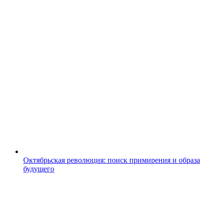
Октябрьская революция: поиск примирения и образа
будущего