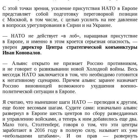
С этой точки зрения, усиление присутствия НАТО в Европе
представляет собой подготовку переговорной позиции
с Москвой, в том числе, с целью усилить на нее давление
в вопросах урегулирования в Сирии и на Украине.
— НАТО не действует «в лоб», наращивая присутствие
в Европе, и именно в этом кроется серьезная опасность, —
уверен
директор Центра стратегической конъюнктуры
Иван Коновалов
.
— Альянс открыто не признает Россию противником,
и не говорит о развязывании новой Холодной войны. Весь
месседж НАТО заключается в том, что необходимо готовится
к негативному сценарию. Причем альянс заранее назначает
Россию виновницей возможного ухудшения военно-
политической ситуации в Европе.
Я считаю, что нынешние шаги НАТО — прелюдия к другим,
еще более весомым шагам. Судите сами: изначально альянс
развернул в Европе шесть центров по сбору разведданных
и управлению войсками, а теперь к ним добавились еще два.
Мало того, Столтенберг, говоря о том, что эти центры
заработают в 2016 году в полную силу, называет их уже
«небольшими штабами». И он прав — развернуть