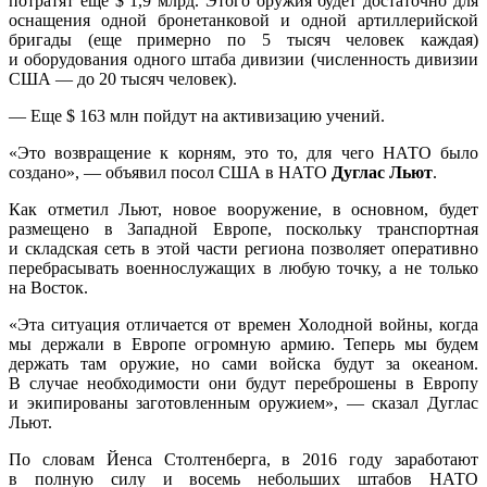
потратят еще $ 1,9 млрд. Этого оружия будет достаточно для
оснащения одной бронетанковой и одной артиллерийской
бригады (еще примерно по 5 тысяч человек каждая)
и оборудования одного штаба дивизии (численность дивизии
США — до 20 тысяч человек).
— Еще $ 163 млн пойдут на активизацию учений.
«Это возвращение к корням, это то, для чего НАТО было
создано», — объявил посол США в НАТО
Дуглас Льют
.
Как отметил Льют, новое вооружение, в основном, будет
размещено в Западной Европе, поскольку транспортная
и складская сеть в этой части региона позволяет оперативно
перебрасывать военнослужащих в любую точку, а не только
на Восток.
«Эта ситуация отличается от времен Холодной войны, когда
мы держали в Европе огромную армию. Теперь мы будем
держать там оружие, но сами войска будут за океаном.
В случае необходимости они будут переброшены в Европу
и экипированы заготовленным оружием», — сказал Дуглас
Льют.
По словам Йенса Столтенберга, в 2016 году заработают
в полную силу и восемь небольших штабов НАТО