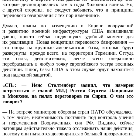
которые дислоцировались там в годы Холодной войны. Но,
с другой стороны, не следует забывать, что и принципы
передового базирования с тех пор изменились.
Думаю, планы по размещению в Европе вооружений
и развитию военной инфраструктуры США вынашивали
давно, просто сейчас подвернулся удобный момент для
их реализации. Новая концепция передового базирования —
это опора на крупные американские базы, которые будут
развернуты, прежде всего, на территории Германии. Оттуда
эти силы, действительно, легче всего оперативно
перебрасывать в любую точку европейского театра военных
действий. Плюс, базы США в этом случае будут находиться
под надежной защитой.
«СП»: — Йенс Столтенберг заявил, что намерен
встретиться с главой МИД России Сергеем Лавровым
в Мюнхене, на полях переговоров по Сирии. О чем это
говорит?
— На встрече министров обороны стран НАТО обсуждалась,
в том числе, необходимость поставить под контроль учения
и перемещения Вооруженных сил РФ. Видимо, сейчас
натовцам действительно тяжело отслеживать наши действия,
поэтому они пытаются договориться о большей прозрачности.