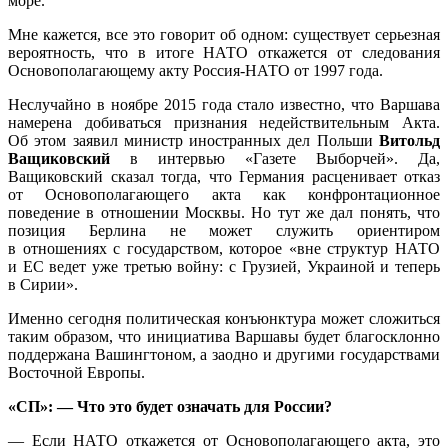
море.
Мне кажется, все это говорит об одном: существует серьезная
вероятность, что в итоге НАТО откажется от следования
Основополагающему акту Россия-НАТО от 1997 года.
Неслучайно в ноябре 2015 года стало известно, что Варшава
намерена добиваться признания недействительным Акта.
Об этом заявил министр иностранных дел Польши
Витольд
Ващиковский
в интервью «Газете Выборчей». Да,
Ващиковский сказал тогда, что Германия расценивает отказ
от Основополагающего акта как конфронтационное
поведение в отношении Москвы. Но тут же дал понять, что
позиция Берлина не может служить ориентиром
в отношениях с государством, которое «вне структур НАТО
и ЕС ведет уже третью войну: с Грузией, Украиной и теперь
в Сирии».
Именно сегодня политическая конъюнктура может сложиться
таким образом, что инициатива Варшавы будет благосклонно
поддержана Вашингтоном, а заодно и другими государствами
Восточной Европы.
«СП»: — Что это будет означать для России?
— Если НАТО откажется от Основополагающего акта, это