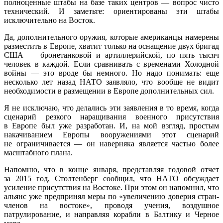
полноценные штабы на базе таких центров — вопрос чисто
технический. И заметьте: ориентированы эти штабы
исключительно на Восток.
Да, дополнительного оружия, которые американцы намерены
разместить в Европе, хватит только на оснащение двух бригад
США — бронетанковой и артиллерийской, по пять тысяч
человек в каждой. Если сравнивать с временами Холодной
войны — это вроде бы немного. Но надо понимать: еще
несколько лет назад НАТО заявляло, что вообще не видит
необходимости в размещении в Европе дополнительных сил.
Я не исключаю, что делались эти заявления в то время, когда
сценарий резкого наращивания военного присутствия
в Европе был уже разработан. И, на мой взгляд, простым
накачиванием Европы вооружениями этот сценарий
не ограничивается — он наверняка является частью более
масштабного плана.
Напомню, что в конце января, представляя годовой отчет
за 2015 год, Столтенберг сообщил, что НАТО обсуждает
усиление присутствия на Востоке. При этом он напомнил, что
альянс уже предпринял меры по «увеличению доверия стран-
членов на востоке», проводя учения, воздушное
патрулирование, и направляя корабли в Балтику и Черное