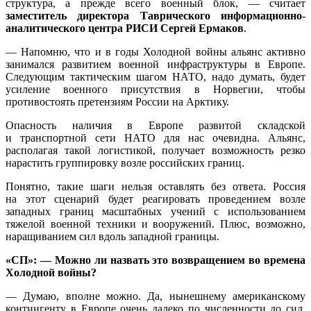
структура, а прежде всего военный блок, — считает
заместитель директора Таврического информационно-
аналитического центра РИСИ Сергей Ермаков
.
— Напомню, что и в годы Холодной войны альянс активно
занимался развитием военной инфраструктуры в Европе.
Следующим тактическим шагом НАТО, надо думать, будет
усиление военного присутствия в Норвегии, чтобы
противостоять претензиям России на Арктику.
Опасность наличия в Европе развитой складской
и транспортной сети НАТО для нас очевидна. Альянс,
располагая такой логистикой, получает возможность резко
нарастить группировку возле российских границ.
Понятно, такие шаги нельзя оставлять без ответа. Россия
на этот сценарий будет реагировать проведением возле
западных границ масштабных учений с использованием
тяжелой военной техники и вооружений. Плюс, возможно,
наращиванием сил вдоль западной границы.
«СП»: — Можно ли назвать это возвращением во времена
Холодной войны?
— Думаю, вполне можно. Да, нынешнему американскому
контингенту в Европе очень далеко по численности до сил,