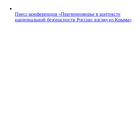
Пресс-конференция «Причерноморье в контексте
национальной безопасности России: взгляд из Крыма»