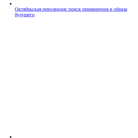
Октябрьская революция: поиск примирения и образа
будущего