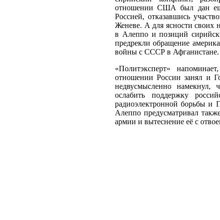
отношении США был дан ещё 
Россией, отказавшись участво
Женеве. А для ясности своих 
в Алеппо и позиций сирийски
предрекли обращение америка
войны с СССР в Афганистане.
«Политэксперт» напоминае
отношении России занял и Г
недвусмысленно намекнул,
ослабить поддержку росси
радиоэлектронной борьбы и 
Алеппо предусматривал также
армии и вытеснение её с отво