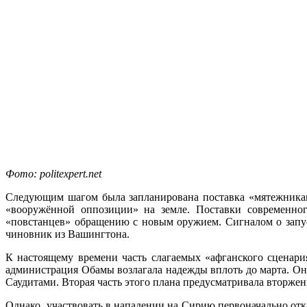
Фото: politexpert.net
Следующим шагом была запланирована поставка «мятежникам
«вооружённой оппозиции» на земле. Поставки современног
«повстанцев» обращению с новым оружием. Сигналом о запус
чиновник из Вашингтона.
К настоящему времени часть слагаемых «афганского сценар
администрация Обамы возлагала надежды вплоть до марта. Он
Саудитами. Вторая часть этого плана предусматривала вторже
Однако участвовать в нападении на Сирию первоначально отк