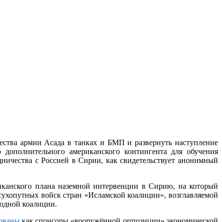
ства армии Асада в танках и БМП и развернуть наступление
 дополнительного американского контингента для обучения
ничества с Россией в Сирии, как свидетельствует анонимный
иканского плана наземной интервенции в Сирию, на который
сухопутных войск стран «Исламской коалиции», возглавляемой
родной коалиции.
ованы
как спонсоры «вооружённой оппозиции» экономической