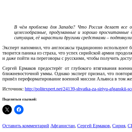
В чём проблема для Запада? Что Россия делает все о
целесообразные, продуманные и хорошо просчитанные д
ситуация, её нарастили другими средствами – подтянули
Эксперт напомнил, что англосаксы традиционно используют б
творится паника из страха, что успех сирийской армии прод
и даже пойти на переговоры с русскими, чтобы получить дост
Сергей Ермаков предостерёг от глубокого втягивания военн
ближневосточной уммы. Однако эксперт признал, что повтор
привёл переформатирование военной миссии Альянса в том же
Источник:
http://politexpert.net/24139-shvatka-za-siriyu-afganskii-sce
Поделиться ссылкой:
Оставить комментарий
Афганистан
,
Сергей Ермаков
,
Сирия
,
С