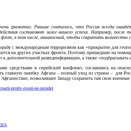
чень грамотно. Раньше считалось, что Россия всегда ошибё
ействия составляют залог нашего успеха. Например, после то
 флот, в том числе, авианосный, чтобы сократить количество с
орьбу с международным терроризмом как «прикрытие для геопо
олжится на других участках фронта. Поэтому пришедшие на пом
уп к дополнительной развединформации, а также «подбрасывать 
ыми средствами в сирийский конфликт, сославшись на опасно
ять главную ошибку Афгана – полный уход из страны – для Рос
 Афганистане, позволившее Западу сохранить там свои военные
narii-protiv-rossii-ne-proidet
ША