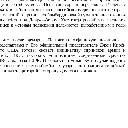
в сентябре, когда Пентагон сорвал переговоры Госдепа с
вать в работе совместного российско-американского центра в
намерений закрепил это бомбардировкой гуманитарного конвоя
х войск под Дейр-эз-Зором. Уже тогда российские эксперты
нцев к методам поддержки исламистов, выработанным в годы
т, что после демарша Пентагона «афганскую позицию» в
осдепартамент. Его официальный представитель Джон Кирби
 что США готовы сковать инициативу сирийской армии и
йских ВКС, поставив «оппозиции» современные средства
ПВО, включая ПЗРК. Пресловутый «план Б» в случае падения
 нанесение ракетно-бомбовых ударов по позициям сирийской
еванных территорий в сторону Дамаска и Латакии.