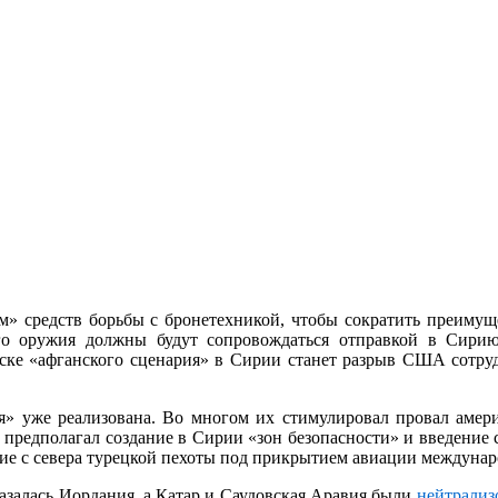
» средств борьбы с бронетехникой, чтобы сократить преимуще
о оружия должны будут сопровождаться отправкой в Сирию
ке «афганского сценария» в Сирии станет разрыв США сотруд
ия» уже реализована. Во многом их стимулировал провал амер
 предполагал создание в Сирии «зон безопасности» и введение 
ние с севера турецкой пехоты под прикрытием авиации междуна
азалась Иордания, а Катар и Саудовская Аравия были
нейтрализ