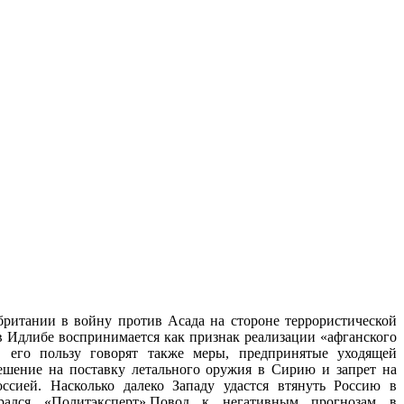
ритании в войну против Асада на стороне террористической
 Идлибе воспринимается как признак реализации «афганского
В его пользу говорят также меры, предпринятые уходящей
ешение на поставку летального оружия в Сирию и запрет на
оссией. Насколько далеко Западу удастся втянуть Россию в
рался «Политэксперт».
Повод к негативным прогнозам в