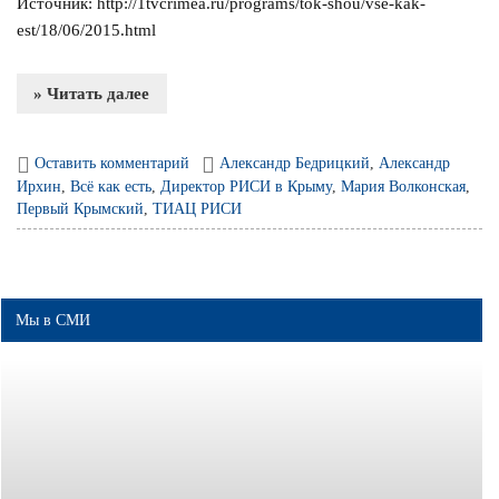
Источник: http://1tvcrimea.ru/programs/tok-shou/vse-kak-
est/18/06/2015.html
» Читать далее
Оставить комментарий
Александр Бедрицкий
,
Александр
Ирхин
,
Всё как есть
,
Директор РИСИ в Крыму
,
Мария Волконская
,
Первый Крымский
,
ТИАЦ РИСИ
Мы в СМИ