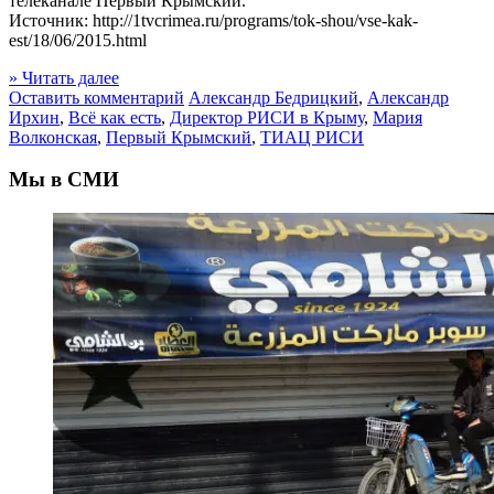
телеканале Первый Крымский.
Источник: http://1tvcrimea.ru/programs/tok-shou/vse-kak-
est/18/06/2015.html
» Читать далее
Оставить комментарий
Александр Бедрицкий
,
Александр
Ирхин
,
Всё как есть
,
Директор РИСИ в Крыму
,
Мария
Волконская
,
Первый Крымский
,
ТИАЦ РИСИ
Мы в СМИ