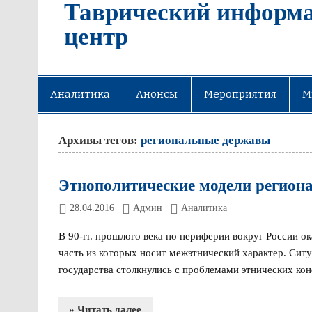
Таврический информ
центр
Аналитика
Анонсы
Мероприятия
М
Архивы тегов:
региональные державы
Этнополитические модели регион
28.04.2016
Админ
Аналитика
В 90-гг. прошлого века по периферии вокруг России 
часть из которых носит межэтнический характер. Ситу
государства столкнулись с проблемами этнических ко
» Читать далее