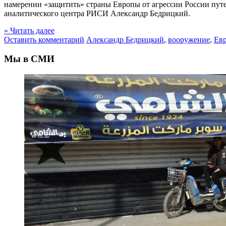
намерении «защитить» страны Европы от агрессии России пут
аналитического центра РИСИ Александр Бедрицкий.
» Читать далее
Оставить комментарий
Александр Бедрицкий
,
вооружение
,
Ев
Мы в СМИ