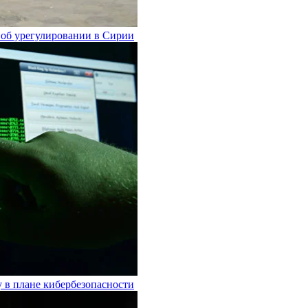
т об урегулировании в Сирии
 в плане кибербезопасности