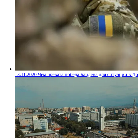
13.11.2020
Чем чревата победа Байдена для ситуации в До