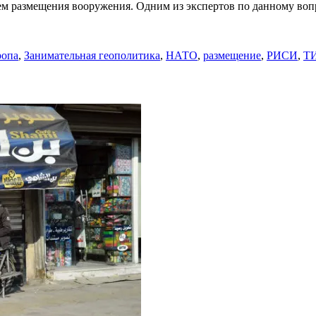
ем размещения вооружения. Одним из экспертов по данному во
ропа
,
Занимательная геополитика
,
НАТО
,
размещение
,
РИСИ
,
Т