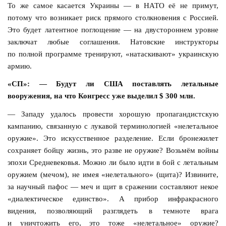
То же самое касается Украины — в НАТО её не примут,
потому что возникает риск прямого столкновения с Россией.
Это будет латентное поглощение — на двустороннем уровне
заключат любые соглашения. Натовские инструкторы
по полной программе тренируют, «натаскивают» украинскую
армию.
«СП»: — Будут ли США поставлять летальные
вооружения, на что Конгресс уже выделил $ 300 млн.
— Западу удалось провести хорошую пропагандистскую
кампанию, связанную с лукавой терминологией «нелетальное
оружие». Это искусственное разделение. Если бронежилет
сохраняет бойцу жизнь, это разве не оружие? Возьмём войны
эпохи Средневековья. Можно ли было идти в бой с летальным
оружием (мечом), не имея «нелетального» (щита)? Извините,
за научный пафос — меч и щит в сражении составляют некое
«диалектическое единство». А прибор инфракрасного
видения, позволяющий разглядеть в темноте врага
и уничтожить его, это тоже «нелетальное» оружие?