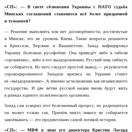
«СП»: — В свете сближения Украины с НАТО судьба
Минских соглашений становится всё более призрачной
и туманной?
— Решение выполнять или нет договорённости, достигнутые
в Минске, это не уровень Киева. Такие вопросы решаются
в Брюсселе, Берлине и Вашингтоне. Запад инфицировал
Украину болезнью русофобии. Она приведёт либо к гибели
«организма», либо к его выздоровлению. Русский мир гибнуть
не собирается. Из чего следует простой вывод — результатом
спровоцированного Западом кризиса на Украине станет
её «выздоровление». А именно исчезновение как независимого
государства. И две ветви русской нации вновь будут жить
в рамках единого политического организма.
Запад сам ускорил этот болезненный процесс, но разрешиться
он может только так. Причём никто никого не собирается
завоёвывать — это продиктовано самой логикой истории.
«СП»: — МВФ в лице его директора Кристин Лагард