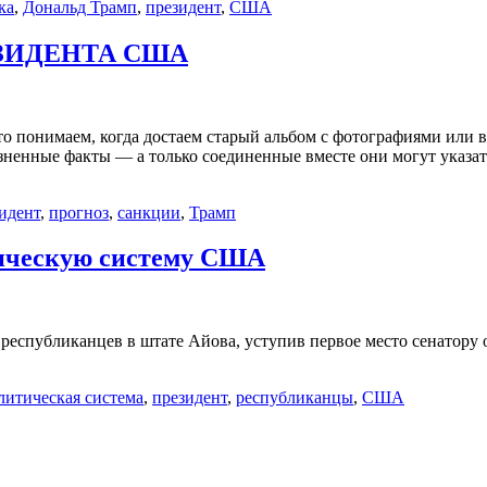
ка
,
Дональд Трамп
,
президент
,
США
ЕЗИДЕНТА США
 понимаем, когда достаем старый альбом с фотографиями или вст
зненные факты — а только соединенные вместе они могут указат
идент
,
прогноз
,
санкции
,
Трамп
тическую систему США
еспубликанцев в штате Айова, уступив первое место сенатору о
литическая система
,
президент
,
республиканцы
,
США