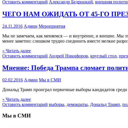
Оставить комментарий
Александр Бедрицкий
,
внешняя полити
ЧЕГО НАМ ОЖИДАТЬ ОТ 45-ГО ПР
24.11.2016
Админ
Мероприятия
Мы не замечаем, как меняемся — и внутренне, и внешне. Мы это
менее заметно: слишком трудно соединить вместе мелкие разро
» Читать далее
Оставить комментарий
Андрей Никифоров
,
круглый стол
,
през
Мнение: Победа Трампа сломает поли
02.02.2016
Админ
Мы в СМИ
Дональд Трамп проиграл первичные выборы кандидатов среди р
» Читать далее
Оставить комментарий
выборы
,
демократы
,
Дональд Трамп
,
по
Мы в СМИ